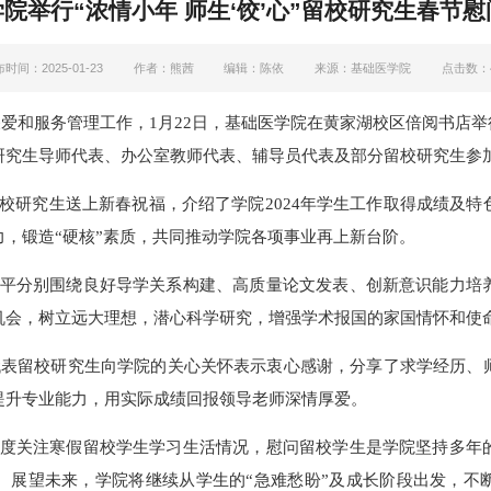
院举行“浓情小年 师生‘饺’心”留校研究生春节
时间：2025-01-23
作者：熊茜
编辑：陈依
来源：基础医学院
点击数：
爱和服务管理工作，1月22日，基础医学院在黄家湖校区倍阅书店举行
研究生导师代表、办公室教师代表、辅导员代表及部分留校研究生参
校研究生送上新春祝福，介绍了学院2024年学生工作取得成绩及
，锻造“硬核”素质，共同推动学院各项事业再上新台阶。
平分别围绕良好导学关系构建、高质量论文发表、创新意识能力培
机会，树立远大理想，潜心科学研究，增强学术报国的家国情怀和使
芳代表留校研究生向学院的关心关怀表示衷心感谢，分享了求学经历
提升专业能力，用实际成绩回报领导老师深情厚爱。
度关注寒假留校学生学习生活情况，慰问留校学生是学院坚持多年
。展望未来，学院将继续从学生的“急难愁盼”及成长阶段出发，不