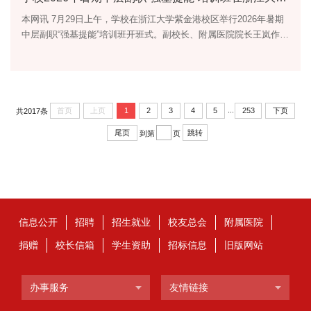
本网讯 7月29日上午，学校在浙江大学紫金港校区举行2026年暑期
中层副职“强基提能”培训班开班式。副校长、附属医院院长王岚作动
员讲话，浙江大学医学院党委副书记兼副院长王庆文致辞。中层副
职干部、附属医院科室主任代表参加培训。 培训班开班式现场王
岚在讲话中指出，此次培训是落实《中医药振兴发展“十五五”规
划》，强化科技引领、以人工智能技术赋能中医药传承创新发展的
务实举措。她强调，一是要提高站位，带着使命学，切实增强强基
...
首页
上页
1
2
3
4
5
253
下页
共2017条
提能的自觉性。...
尾页
跳转
到第
页
信息公开
招聘
招生就业
校友总会
附属医院
捐赠
校长信箱
学生资助
招标信息
旧版网站
办事服务
友情链接