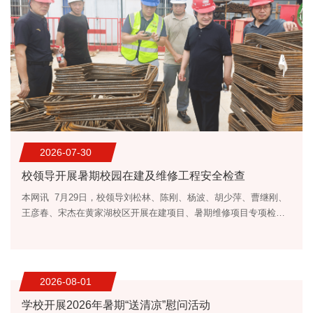
2026-07-30
校领导开展暑期校园在建及维修工程安全检查
本网讯 7月29日，校领导刘松林、陈刚、杨波、胡少萍、曹继刚、
王彦春、宋杰在黄家湖校区开展在建项目、暑期维修项目专项检
查，实地督导项目施工进度、工程质量、安全生产、防暑保障等各
项工作。校领导一行先后深入新建学生宿舍、南区学生宿舍路面硬
化翻新、体育场局部翻新维修等项目现场，察看施工作业环境、施
工工艺、工程进度，详细听取各项目负责人的工作汇报，并查阅施
2026-08-01
工台账、安全巡检记录、材料质检报告等资料。 安全检查现场刘松
学校开展2026年暑期“送清凉”慰问活动
林要求，...