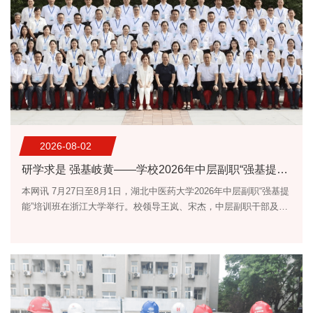
2026-08-02
研学求是 强基岐黄——学校2026年中层副职“强基提能”培训班在浙江大学结业
本网讯 7月27日至8月1日，湖北中医药大学2026年中层副职“强基提
能”培训班在浙江大学举行。校领导王岚、宋杰，中层副职干部及附
属医院科室主任代表80余人参加，以满格状态共赴一场拓界、砺
行、谋新的“强基”之旅。7月29日上午，培训班正式开班。副校长、
附属医院院长王岚出席开班式并作动员讲话。她指出，全体学员要
珍惜学习机会，提升“强基提能”的政治自觉，深学一流大学治理与医
院管理先进经验，深悟浙江大学“求是创新”精神内核，...