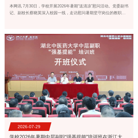
本网讯 7月30日，学校开展2026年暑期“送清凉”慰问活动。党委副书
记、副校长蔡晓英深入校园一线，走访慰问暑期坚守岗位的教职
工，为他们送去防暑降温物资。 慰问现场蔡晓英与暑期在岗教职工
亲切交流，细致了解工作开展情况和高温防护保障情况，详细听取
校园安全稳定、暑期校园运维等工作汇报情况，对工作人员不惧酷
暑、坚守岗位、履职尽责的敬业精神给予高度肯定。蔡晓英强调，
各单位要坚持以人为本、安全为先，科学统筹暑期各项工作，...
2026-07-29
学校2026年暑期中层副职“强基提能”培训班在浙江大学开班