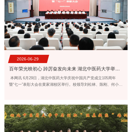
2026-06-29
百年荣光映初心 踔厉奋发向未来 湖北中医药大学举行庆祝中国共产党成立105周年暨“七一”表彰大会
本网讯 6月29日，湖北中医药大学庆祝中国共产党成立105周年
暨“七一”表彰大会在黄家湖校区举行。校领导刘松林、陈刚、何小
明、杨波、胡少萍、刘建忠、曹继刚、蔡晓英、王岚、宋杰，获
得“光荣在党50年”纪念章的离退休党员代表，中层副职以上干部及师
生党员代表参加会议。会议由校长陈刚主持。 大会现场党委书记刘
松林讲授专题党课 校长陈刚主持会议大会在庄严的国歌声中拉开帷
幕。随后，大会举行了新党员入党宣誓、老党员重温入党誓词仪
式。...