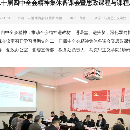
二十届四中全会精神集体备课会暨思政课程与课程
11-23
作者：宋俐 李海燕 陈雪蕾 李怡
编辑：陈依
来源：马克思主义学院
届四中全会精神，推动全会精神进教材、进课堂、进头脑，
深化双向
院
会议室
召开学习贯彻
党的二十届四中全会精神集体备课会
暨思政课
春
，
党政办公室、党委宣传部、教务处
负责人
，马克思主义学院
领导