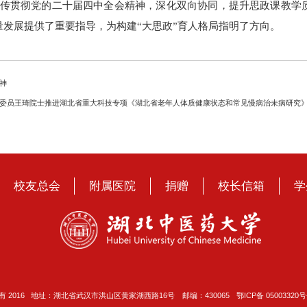
传贯彻党的二十届四中全会精神，
深化双向协同，提升思政课教学
量发展
提供了重要指导，为构建
“
大思政
”
育人格局
指明了方向
。
神
委员王琦院士推进湖北省重大科技专项《湖北省老年人体质健康状态和常见慢病治未病研究
校友总会
附属医院
捐赠
校长信箱
学
 2016 地址：湖北省武汉市洪山区黄家湖西路16号 邮编：430065
鄂ICP备 05003320号