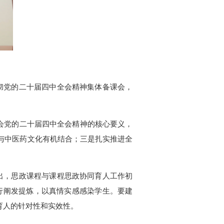
彻
党的二十届四中全会精神集体备课会
，
会党的二十届四中全会精神的核心要义
，
与中医药文化有机结合
；
三是扎实推进全
出
，
思政课程与课程思政协同育人工作
初
行阐发提炼
，
以真情实感感染学生
。要建
育人的针对性和实效性。