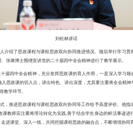
刘松林讲话
人
介绍了思政课程与课程思政
双向协同
推进情况
。
随后
举行
学习贯
授、张璐博士
围绕
宣讲
党的二十届四中全会精神进行了教学展示。
二十届四中全会精神
，
充分发挥思政课的育人作用
，
一是深入学习领
融入思政课的切入点
，
讲出特色、讲出深度
，
尤其要注重将全会精神
安排教学环节。
式
，
推进思政课程与课程思政双向协同等工作给予高度评价。他
指
政课教师
应注重将理论转化为实践
,善于结合学生身边的鲜活事迹进
，走进课堂、深入一线，共同挖掘课程思政的融合点，不断增强协同