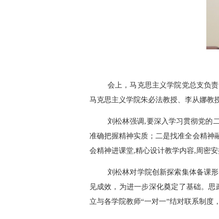
会上，
马克思主义学院
党总支负责
马克思主义学院
朱必法教授、李从娜教
刘松林强调
,要深入学习贯彻党的
准确把握精神实质
；
二是找准全会精神
会精神进课堂
,精心设计教学内容,周密
刘松林对学院创新探索集体备课形
见成效
，
为进一步深化奠定了基础
。
思
立与
各学院教师
“
一对一
”
结对联系
制度