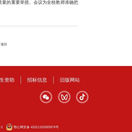
质量的重要举措
。会议为全校教师准确把
》项目
生资助
招标信息
旧版网站
-2
鄂公网安备 42011102003974号